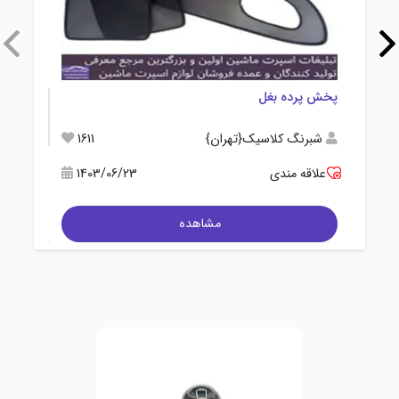
پخش پرده بغل
تولید پ
شبرنگ کلاسیک{تهران}
1611
گروه
علاقه مندی
1403/06/23
علاقه
مشاهده