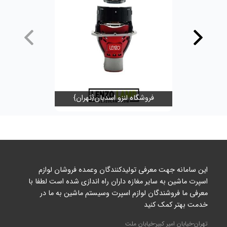
فروشگاه لنزو اسدیان{تهران}
ya 3d
این سامانه جهت معرفی تولیدکنندگان وعمده فروشان لوازم
اسپرت ماشین به سایر مغازه داران راه اندازی شده است لطفا با
معرفی ما فروشندگان لوازم اسپرت وسیستم ماشین به ما در
خدمت بهتر کمک کنید
تهران-خیابان امیر کبیر-خیابان ملت