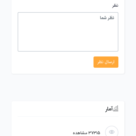
نظر
آمار
37315
مشاهده