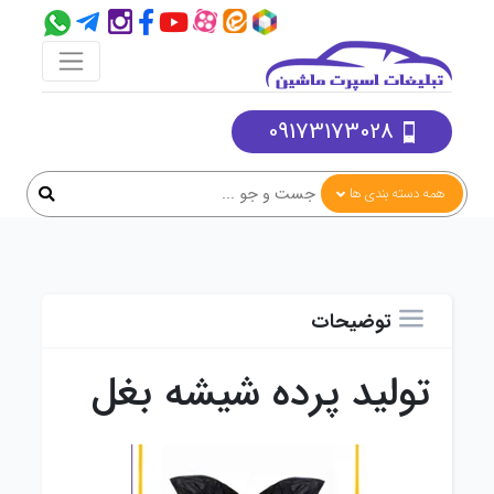
09173173028
همه دسته بندی ها
توضیحات
تولید پرده شیشه بغل