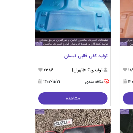
تولید کفی قالبی نیسان
18
تولیدیs.G{تهران}
2386
14
علاقه مندی
1402/11/21
مشاهده