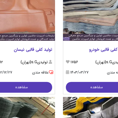
کفی قالبی خودرو
تولید کفی قالبی نیسان
s.{تهران}
1756
تولیدیs.G{تهران}
92
ه مندی
1403/03/27
علاقه مندی
02/12/27
مشاهده
مشاهده