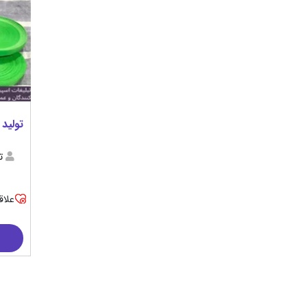
تولید
ت
علاق