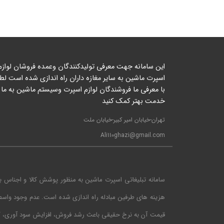
این سامانه جهت معرفی تولیدکنندگان وعمده فروشان لوازم
اسپرت ماشین به سایر مغازه داران راه اندازی شده است لطف
با معرفی ما فروشندگان لوازم اسپرت وسیستم ماشین به ما 
خدمت بهتر کمک کنید
تهران-خیابان امیر کبیر-خیابان ملت
Ali110ghazi@gmail.com
سامانه تبلیغاتی اسپرت ماشین به منظور پوشش کالا و اجناس ب
هزینه های طرفین مبادله راه اندازی شده است. عدم وجود واس
قیمت آن به نرخ حقیقی باعث رشد فروش، افزایش سود آوری، گر