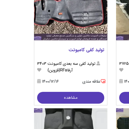
تولید کفی کامیونت
3725
تولید کفی سه بعدی کامیونت
3403
آرفاRFa{قزوین}
14
علاقه مندی
1400/12/16
مشاهده