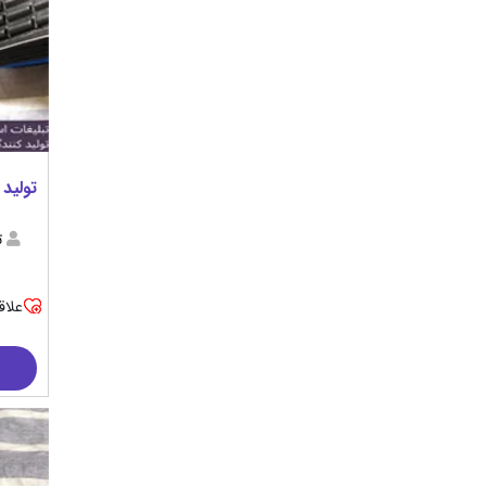
تولید
ت
علاق