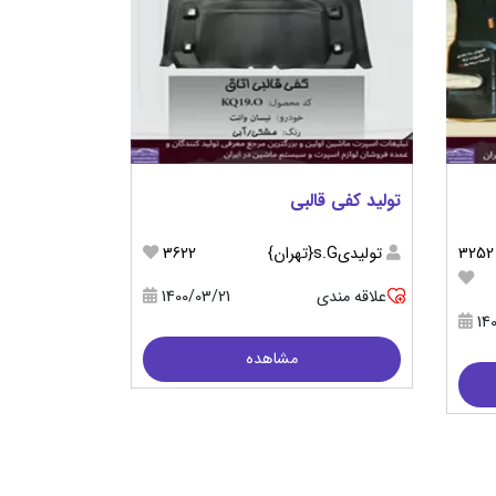
تولید کفی قالبی
3252
تولیدیs.G{تهران}
3622
علاقه مندی
1400/03/21
14
مشاهده