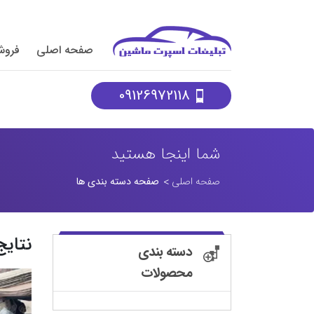
صفحه اصلی
فروش
09126972118
شما اینجا هستید
صفحه اصلی
صفحه دسته بندی ها
نتای
دسته بندی
محصولات