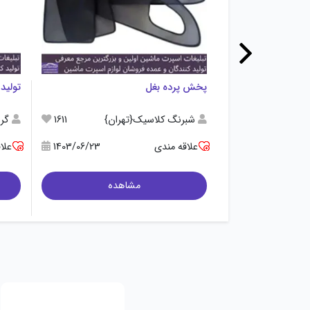
پخش پرده بغل
تولید
شبرنگ کلاسیک{تهران}
1611
گرو
علاقه مندی
1403/06/23
علا
مشاهده