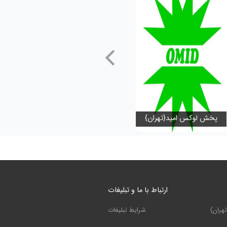
پخش لوکس امید{تهران}
ارتباط با ما و تبلیغات
هران)
شرایط تبلیغات