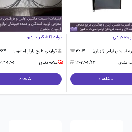
 پرده دودی
تولید آفتابگیر خودرو
ه تولیدی تیامی{تهران}
3203
تولیدی طرح باران{مشهد}
663
قه مندی
1403/04/23
علاقه مندی
402/04/06
مشاهده
مشاهده