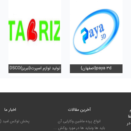
paya 3d{اصفهان}
تولید لوازم اسپرت{تبریز}DSCO
آخرین مقالات
اخبار ما
ا
انواع پرده ماشین وکارایی آن
پخش لوکس امید (ت
در
باید ها ونباید ها در مورد روکش ...