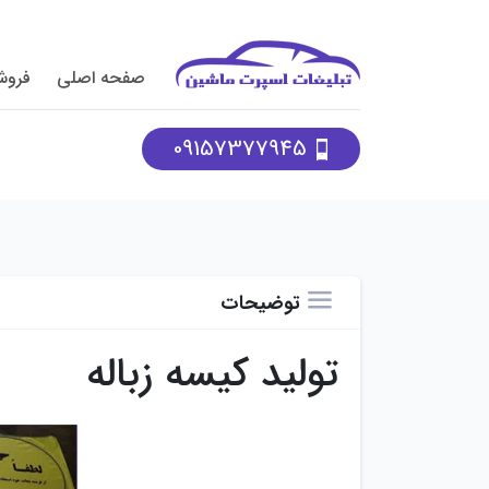
صفحه اصلی
فروش
09157377945
توضیحات
تولید کیسه زباله