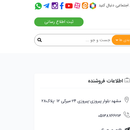
 اجتماعی دنبال کنید
ثبت اطلاع رسانی
ندی ها
اطلاعات فروشنده
مشهد-بلوار پیروزی-پیروزی 24-میرکی 12 -پلاک28
05138766213