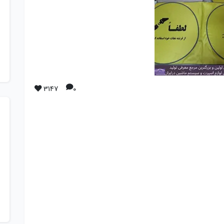
3147
0