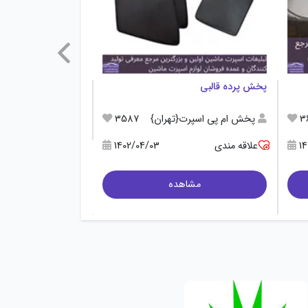
پخش پرده قالبی
تولید آفتابگیر ماشین
3
پخش ام پی اسپرت{تهران}
3587
تولید
م
1
علاقه مندی
1402/04/03
علاقه مندی
مشاهده
مشاه