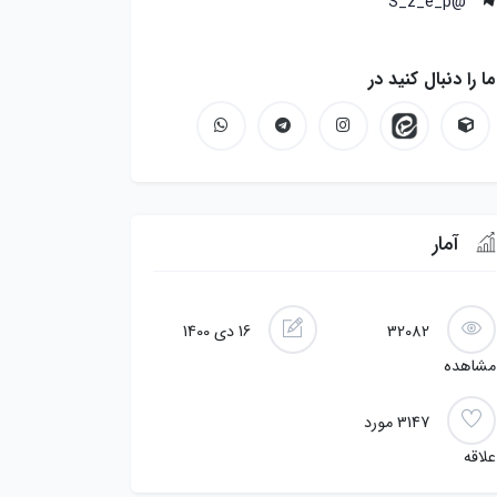
@S_z_e_p
ما را دنبال کنید در
آمار
32082
16 دی 1400
مشاهده
3147
مورد
علاقه