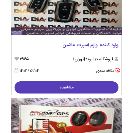
وارد کننده لوازم اسپرت ماشین
فروشگاه دیاموند{تهران}
2965
علاقه مندی
1403/06/04
مشاهده