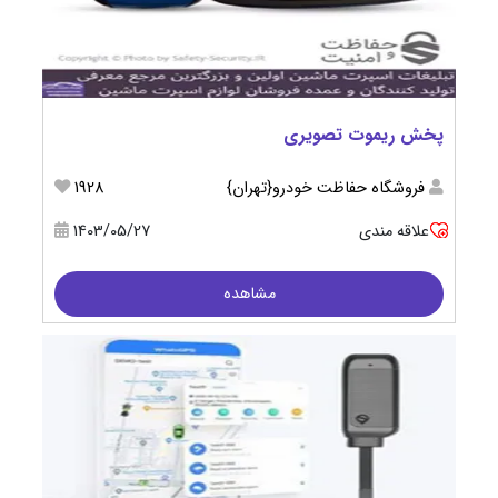
پخش ریموت تصویری
فروشگاه حفاظت خودرو{تهران}
1928
علاقه مندی
1403/05/27
مشاهده