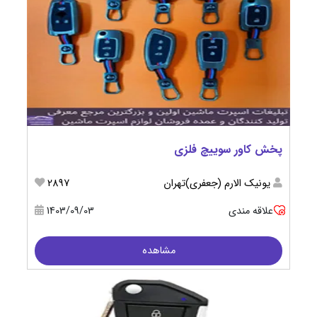
پخش کاور سوییچ فلزی
يونيك الارم (جعفری)تهران
2897
علاقه مندی
1403/09/03
مشاهده