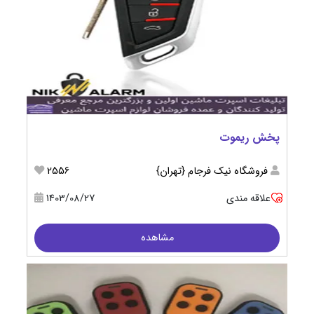
پخش ریموت
فروشگاه نیک فرجام {تهران}
2556
علاقه مندی
1403/08/27
مشاهده