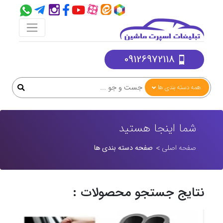
09126972118
همه دسته بندی ها
شما اینجا هستید
صفحه اصلی
صفحه دسته بندی ها
نتایج جستجو محصولات :