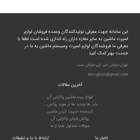
این سامانه جهت معرفی تولیدکنندگان وعمده فروشان لوازم
اسپرت ماشین به سایر مغازه داران راه اندازی شده است لطفا با
معرفی ما فروشندگان لوازم اسپرت وسیستم ماشین به ما در
خدمت بهتر کمک کنید
تهران-خیابان امیر کبیر-خیابان ملت
Ali110ghazi@gmail.com
آخرین مقالات
انواع پرده ماشین وکارایی آن
باید ها ونباید ها در مورد روکش ...
تاریخچه اسپرت کردن ماشین
روکش فرمان وکارایی آن
سوالات متداول شما از ما
اخبار ما
ارتباط با ما و تبلیغات