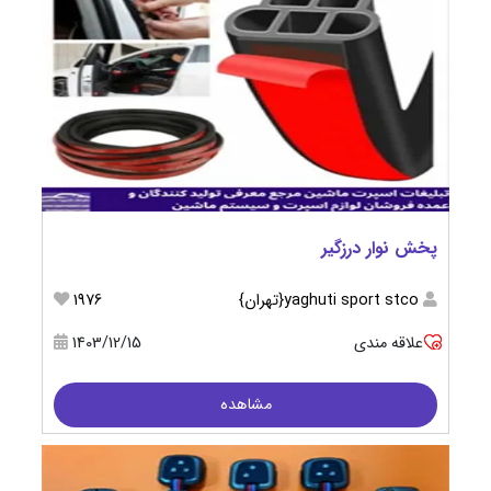
پخش نوار درزگیر
yaghuti sport stco{تهران}
1976
علاقه مندی
1403/12/15
مشاهده