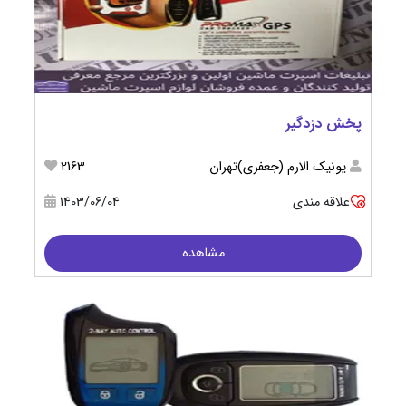
پخش دزدگیر
يونيك الارم (جعفری)تهران
2163
علاقه مندی
1403/06/04
مشاهده