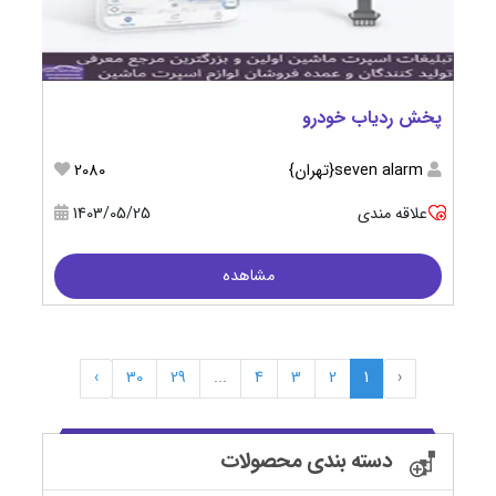
پخش ردیاب خودرو
seven alarm{تهران}
2080
علاقه مندی
1403/05/25
مشاهده
›
30
29
...
4
3
2
1
‹
دسته بندی محصولات