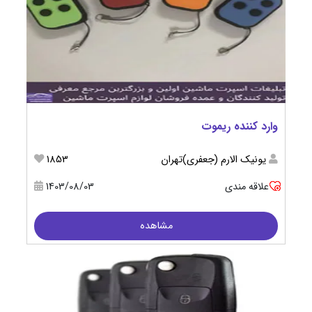
وارد کننده ریموت
يونيك الارم (جعفری)تهران
1853
علاقه مندی
1403/08/03
مشاهده