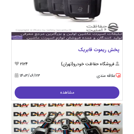
پخش ریموت فابریک
فروشگاه حفاظت خودرو{تهران}
2124
علاقه مندی
1403/06/23
مشاهده