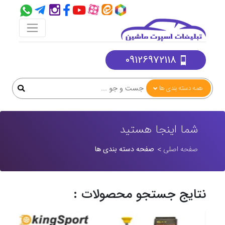
09126972118
همه دسته بندی ها
شما اینجا هستید
صفحه اصلی
صفحه دسته بندی ها
نتایج جستجو محصولات :