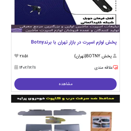
پخش لوازم اسپرت در بازار تهران با برندBotny
پخش BOTNY{تهران}
2851
علاقه مندی
1402/12/11
مشاهده