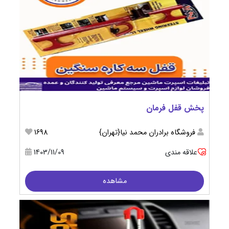
پخش قفل فرمان
فروشگاه برادران محمد نیا{تهران}
1698
علاقه مندی
1403/11/09
مشاهده