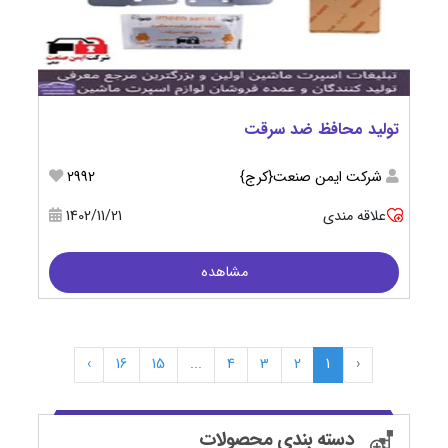
تولید محافظ ضد سرقت
شرکت ایمن صنعت{کرج}
2992
علاقه مندی
1402/11/21
مشاهده
›
16
15
...
4
3
2
1
‹
دسته بندی محصولات