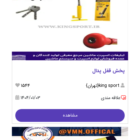
پخش قفل پدال
king sport{تهران}
1544
علاقه مندی
1404/01/03
مشاهده