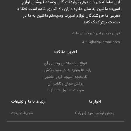
این سامانه جهت معرفی تولیدکنندگان وعمده فروشان لوازم
اسپرت ماشین به سایر مغازه داران راه اندازی شده است لطفا با
معرفی ما فروشندگان لوازم اسپرت وسیستم ماشین به ما در
خدمت بهتر کمک کنید
تهران-خیابان امیر کبیر-خیابان ملت
Ali110ghazi@gmail.com
آخرین مقالات
انواع پرده ماشین وکارایی آن
باید ها ونباید ها در مورد روکش ...
تاریخچه اسپرت کردن ماشین
روکش فرمان وکارایی آن
سوالات متداول شما از ما
اخبار ما
ارتباط با ما و تبلیغات
پخش لوکس امید (تهران)
شرایط تبلیغات