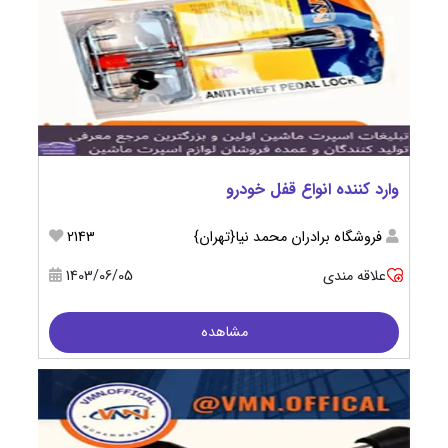
وارد کننده انواع قفل خودرو
فروشگاه برادران محمد نیا{تهران}
2143
علاقه مندی
1403/06/05
مشاهده