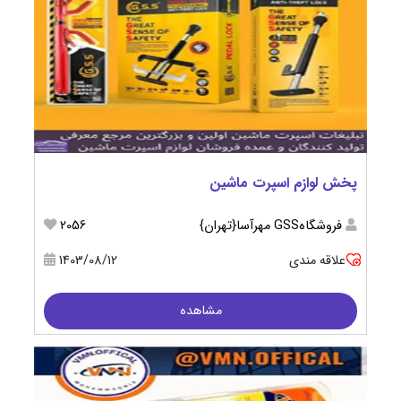
پخش لوازم اسپرت ماشین
فروشگاهGSS مهرآسا{تهران}
2056
علاقه مندی
1403/08/12
مشاهده