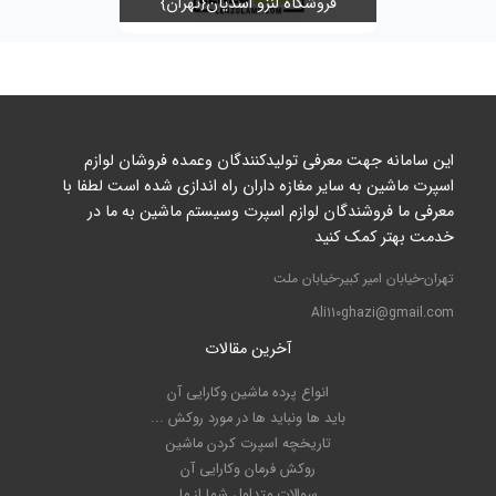
فروشگاه لنزو اسدیان{تهران}
ya 3d
این سامانه جهت معرفی تولیدکنندگان وعمده فروشان لوازم
اسپرت ماشین به سایر مغازه داران راه اندازی شده است لطفا با
معرفی ما فروشندگان لوازم اسپرت وسیستم ماشین به ما در
خدمت بهتر کمک کنید
تهران-خیابان امیر کبیر-خیابان ملت
Ali110ghazi@gmail.com
آخرین مقالات
انواع پرده ماشین وکارایی آن
باید ها ونباید ها در مورد روکش ...
تاریخچه اسپرت کردن ماشین
روکش فرمان وکارایی آن
سوالات متداول شما از ما