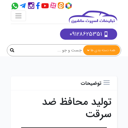
09128625351
همه دسته بندی ها
توضیحات
تولید محافظ ضد
سرقت