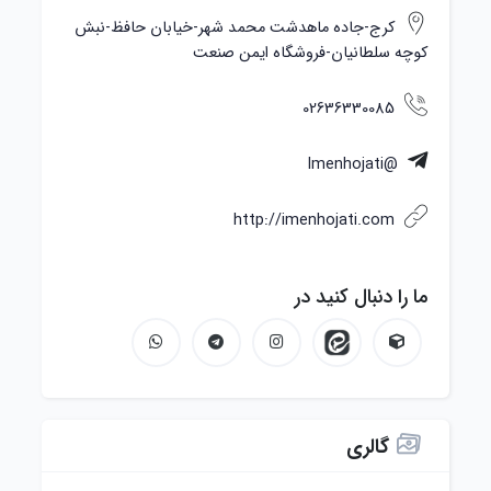
کرج-جاده ماهدشت محمد شهر-خیابان حافظ-نبش
کوچه سلطانیان-فروشگاه ایمن صنعت
02636330085
@Imenhojati
http://imenhojati.com
ما را دنبال کنید در
گالری