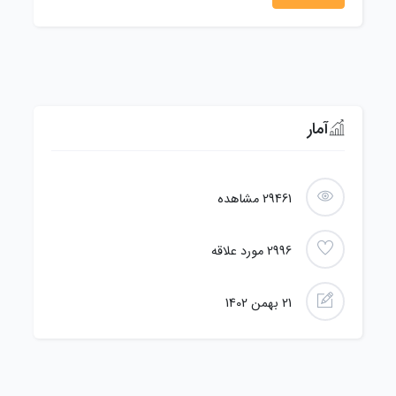
آمار
29461
مشاهده
2996
مورد علاقه
21 بهمن 1402