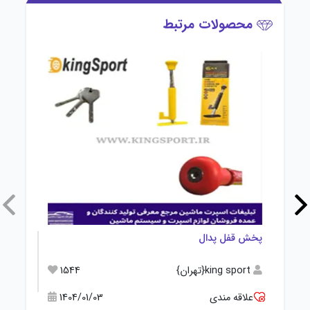
محصولات مرتبط
پخش قفل پدال
پخش قف
king sport{تهران}
1544
فروش
علاقه مندی
1404/01/03
علاقه