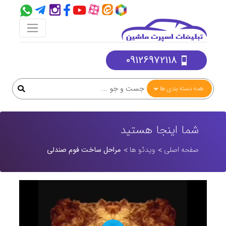
09126972118
همه دسته بندی ها
شما اینجا هستید
صفحه اصلی
ویدئو ها
مراحل ساخت فوم صندلی