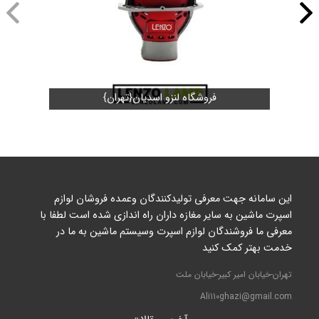
فروشگاه لنزو اسدیان{تهران}
این سامانه جهت معرفی تولیدکنندگان وعمده فروشان لوازم
اسپرت ماشین به سایر مغازه داران راه اندازی شده است لطفا با
معرفی ما فروشندگان لوازم اسپرت وسیستم ماشین به ما در
خدمت بهتر کمک کنید
تهران-خیابان امیر کبیر-خیابان ملت
Ali110ghazi@gmail.com