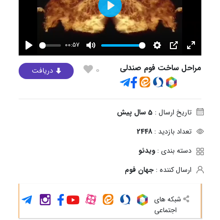
Play
00:57
Play
Mute
Settings
PIP
Enter
fullscree
مراحل ساخت فوم صندلی
0
دریافت
تاریخ ارسال :
5 سال پیش
تعداد بازدید :
2448
دسته بندی :
ویدئو
ارسال کننده :
جهان فوم
شبکه های
اجتماعی