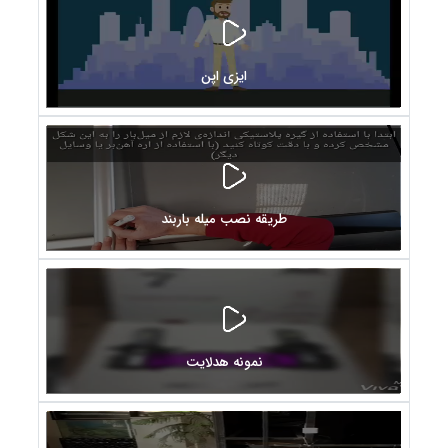
ایزی اپن
طریقه نصب میله باربند
نمونه هدلایت