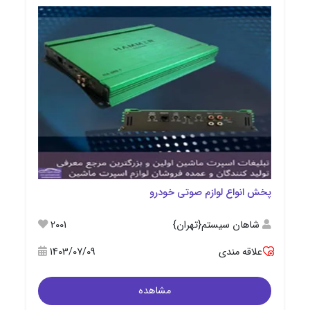
پخش انواع لوازم صوتی خودرو
شاهان سیستم{تهران}
2001
علاقه مندی
1403/07/09
مشاهده