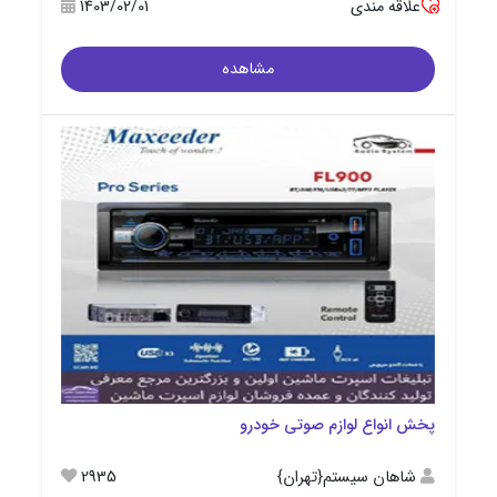
علاقه مندی
1403/02/01
مشاهده
پخش انواع لوازم صوتی خودرو
شاهان سیستم{تهران}
2935