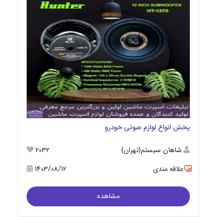
پخش انواع لوازم صوتی خودرو
شاهان سیستم{تهران}
2032
علاقه مندی
1403/08/12
مشاهده