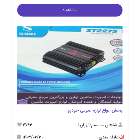
مشاهده
پخش انواع لوازم صوتی خودرو
شاهان سیستم{تهران}
2763
علاقه مندی
1403/02/30