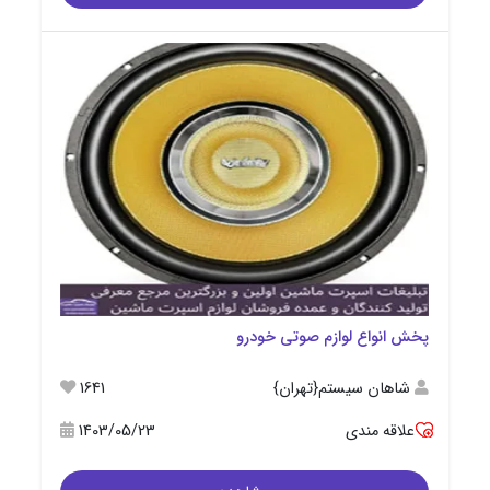
پخش انواع لوازم صوتی خودرو
شاهان سیستم{تهران}
1641
علاقه مندی
1403/05/23