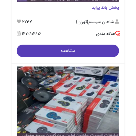
پخش باند پراید
شاهان سیستم{تهران}
2737
علاقه مندی
1402/04/06
مشاهده