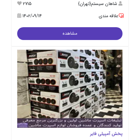
شاهان سیستم{تهران}
2715
علاقه مندی
1402/09/14
مشاهده
پخش آمپیلی فایر