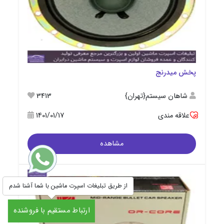
پخش میدرنج
شاهان سیستم{تهران}
3413
علاقه مندی
1401/01/17
مشاهده
از طریق تبلیغات اسپرت ماشین با شما آشنا شدم
ارتباط مستقیم با فروشنده