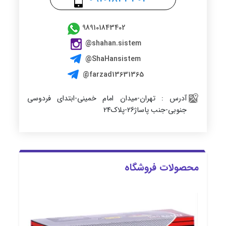
989101843402
@shahan.sistem
@ShaHansistem
@farzad13631365
آدرس : تهران-میدان امام خمینی-ابتدای فردوسی
جنوبی-جنب پاساژ26-پلاک24
محصولات فروشگاه