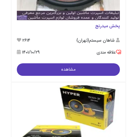
پخش میدرنج
شاهان سیستم{تهران}
2614
علاقه مندی
1401/10/29
مشاهده