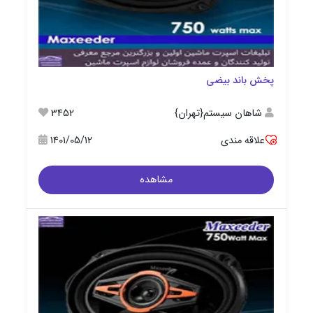
پخش باند بیضی
شاهان سیستم{تهران}
3452
علاقه مندی
1401/05/12
مشاهده