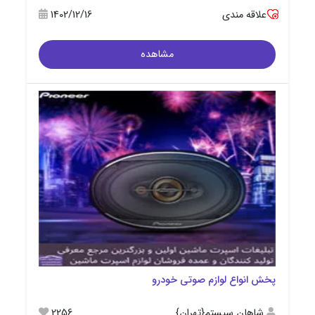
علاقه مندی
1402/12/16
مشاهده
پخش انواع لوازم صوتی خودرو
شاهان سیستم{تهران}
2256