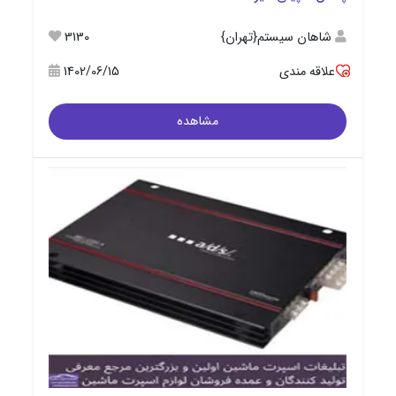
شاهان سیستم{تهران}
3130
علاقه مندی
1402/06/15
مشاهده