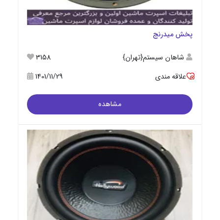
پخش میدرنج
شاهان سیستم{تهران}
3158
علاقه مندی
1401/11/29
مشاهده