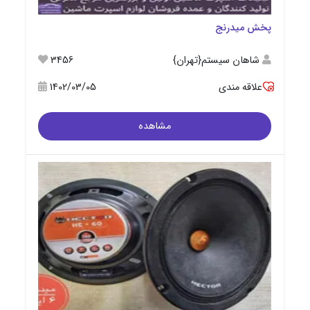
پخش میدرنج
شاهان سیستم{تهران}
3456
علاقه مندی
1402/03/05
مشاهده