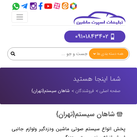
09101843402
همه دسته بندی ها
شما اینجا هستید
صفحه اصلی
فروشندگان
شاهان سیستم{تهران}
شاهان سیستم{تهران}
پخش انواع سیستم صوتی ماشین ودزدگیر ولوازم جانبی