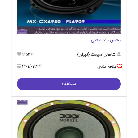
پخش باند بیضی
شاهان سیستم{تهران}
3536
علاقه مندی
1401/03/14
مشاهده