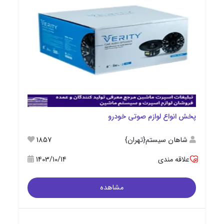
پخش انواع لوازم صوتی خودرو
شاهان سیستم{تهران}
1857
علاقه مندی
1403/10/14
مشاهده