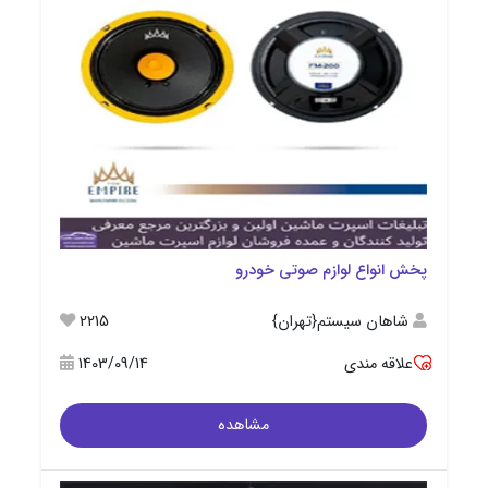
پخش انواع لوازم صوتی خودرو
شاهان سیستم{تهران}
2215
علاقه مندی
1403/09/14
مشاهده