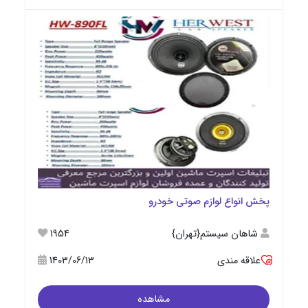
پخش انواع لوازم صوتی خودرو
شاهان سیستم{تهران}
1954
علاقه مندی
1403/06/13
مشاهده