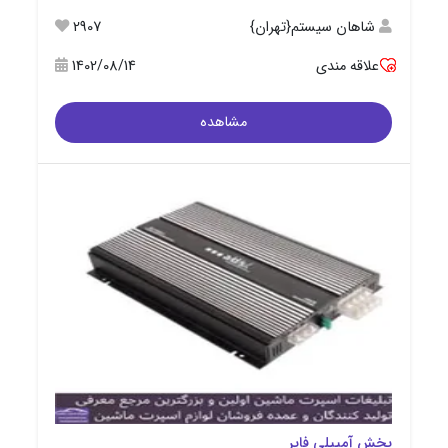
شاهان سیستم{تهران}
2907
علاقه مندی
1402/08/14
مشاهده
پخش آمپیلی فایر