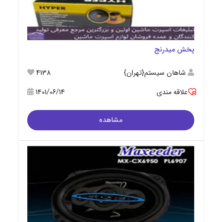
پخش میدرنج
شاهان سیستم{تهران}
4138
علاقه مندی
1401/06/14
مشاهده