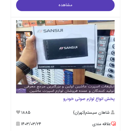
مشاهده
پخش انواع لوازم صوتی خودرو
شاهان سیستم{تهران}
1885
علاقه مندی
1403/03/24