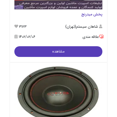
پخش میدرنج
شاهان سیستم{تهران}
3123
علاقه مندی
1402/02/06
مشاهده