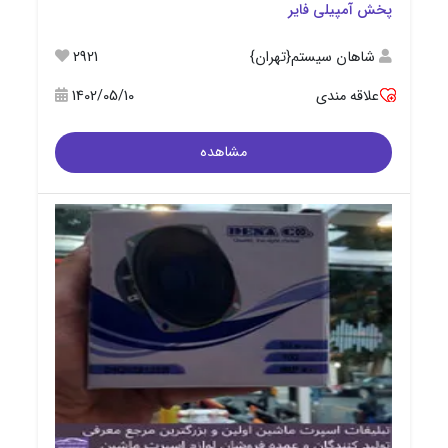
پخش آمپیلی فایر
شاهان سیستم{تهران}
2921
علاقه مندی
1402/05/10
مشاهده