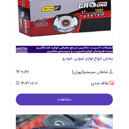
پخش انواع لوازم صوتی خودرو
شاهان سیستم{تهران}
2042
علاقه مندی
1404/01/01
مشاهده