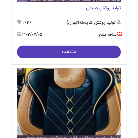
تولید روکش صندلی
تولید روکش شایسته{تهران}
2636
علاقه مندی
1402/07/05
مشاهده