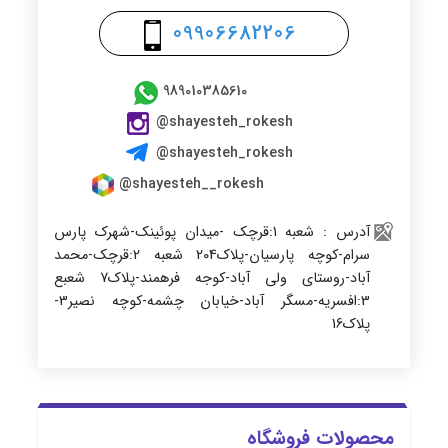
09906682206
989010385610
@shayesteh_rokesh
@shayesteh_rokesh
@shayesteh__rokesh
آدرس : شعبه 1:قرچک -میدان پوئینک-شهرک پارس
سرام-کوچه پارسیان-پلاک204 شعبه 2:قرچک-محمد
آباد-روستای ولی آباد-کوجه فرهمند-پلاک7 شعبع
3:افسریه-مسگر آباد-خیابان چشمه-کوچه نصیر3-
پلاک16
محصولات فروشگاه