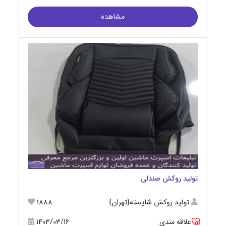
مشاهده
تولید روکش صندلی
تولید روکش شایسته{تهران}
1888
علاقه مندی
1403/03/16