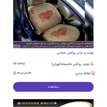
تولید و چاپ روکش صندلی
تولید روکش شایسته{تهران}
3697
علاقه مندی
1401/02/14
مشاهده