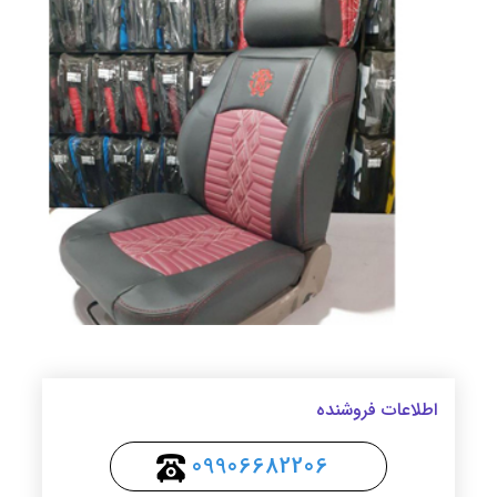
اطلاعات فروشنده
09906682206