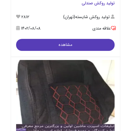
تولید روکش صندلی
تولید روکش شایسته{تهران}
2812
علاقه مندی
1402/08/08
مشاهده