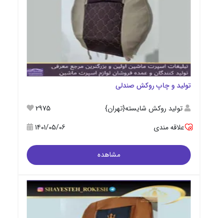
تولید و چاپ روکش صندلی
تولید روکش شایسته{تهران}
2975
علاقه مندی
1401/05/06
مشاهده