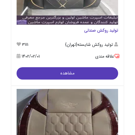
تولید روکش صندلی
تولید روکش شایسته{تهران}
3111
علاقه مندی
1402/02/01
مشاهده