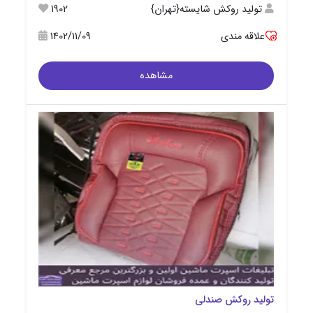
تولید روکش شایسته{تهران}
1902
علاقه مندی
1402/11/09
مشاهده
تولید روکش صندلی