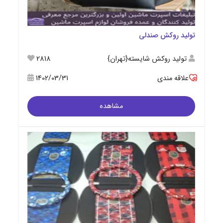
تولید روکش صندلی
تولید روکش شایسته{تهران}
2818
علاقه مندی
1402/03/31
مشاهده