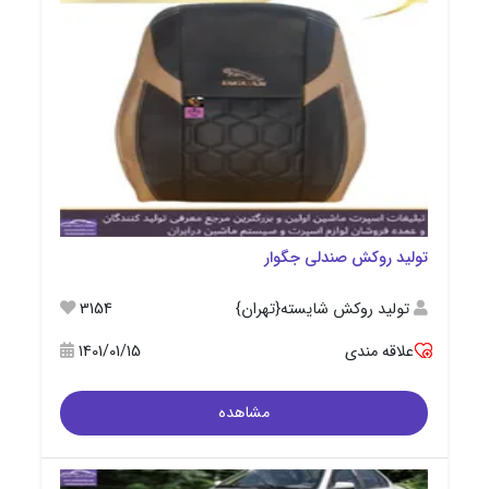
تولید روکش صندلی جگوار
تولید روکش شایسته{تهران}
3154
علاقه مندی
1401/01/15
مشاهده