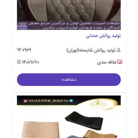
تولید روکش صندلی
تولید روکش شایسته{تهران}
2929
علاقه مندی
1401/11/20
مشاهده