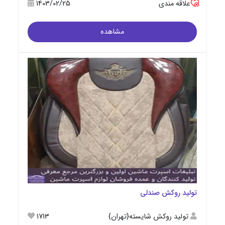
علاقه مندی
1403/02/25
مشاهده
تولید روکش صندلی
تولید روکش شایسته{تهران}
1713