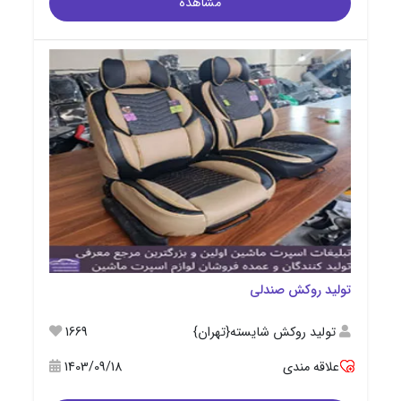
مشاهده
تولید روکش صندلی
تولید روکش شایسته{تهران}
1669
علاقه مندی
1403/09/18