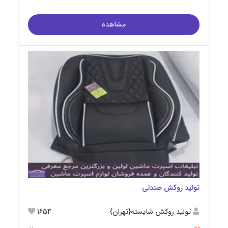
مشاهده
تولید روکش صندلی
تولید روکش شایسته{تهران}
1654