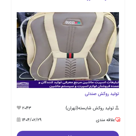
تولید روکش صندلی
تولید روکش شایسته{تهران}
2043
علاقه مندی
1404/02/29