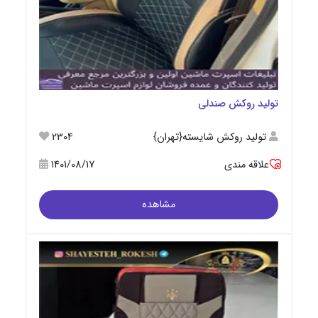
تولید روکش صندلی
تولید روکش شایسته{تهران}
2304
علاقه مندی
1401/08/17
مشاهده