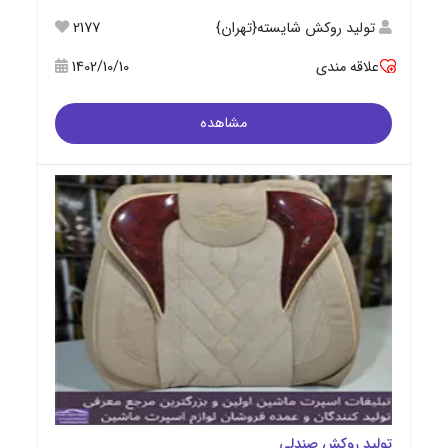
تولید روکش شایسته{تهران}
2177
علاقه مندی
1402/10/10
مشاهده
تولید روکش صندلی