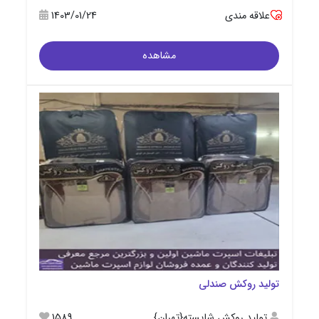
علاقه مندی
1403/01/24
مشاهده
تولید روکش صندلی
تولید روکش شایسته{تهران}
1589