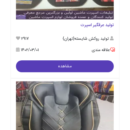
تولید عرقگیر اسپرت
تولید روکش شایسته{تهران}
2917
علاقه مندی
1402/03/01
مشاهده