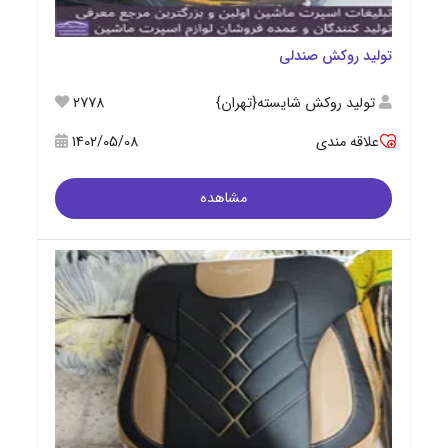
تولید روکش صندلی
تولید روکش شایسته{تهران}
2778
علاقه مندی
1402/05/08
مشاهده