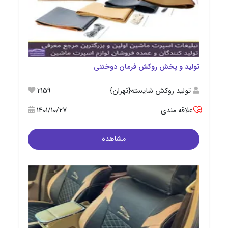
تولید و پخش روکش فرمان دوختنی
تولید روکش شایسته{تهران}
2159
علاقه مندی
1401/10/27
مشاهده