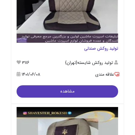
تولید روکش صندلی
تولید روکش شایسته{تهران}
3116
علاقه مندی
1401/06/08
مشاهده