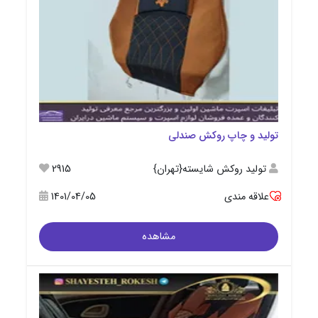
تولید و چاپ روکش صندلی
تولید روکش شایسته{تهران}
2915
علاقه مندی
1401/04/05
مشاهده