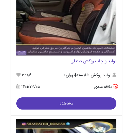
تولید و چاپ روکش صندلی
تولید روکش شایسته{تهران}
3286
علاقه مندی
1401/03/08
مشاهده