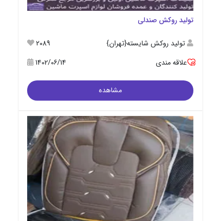
تولید روکش صندلی
تولید روکش شایسته{تهران}
2089
علاقه مندی
1402/06/14
مشاهده