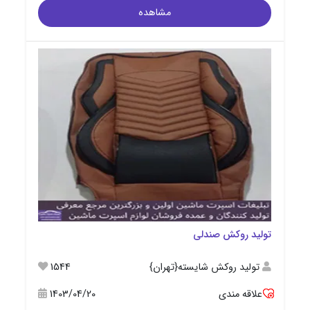
مشاهده
تولید روکش صندلی
تولید روکش شایسته{تهران}
1544
علاقه مندی
1403/04/20