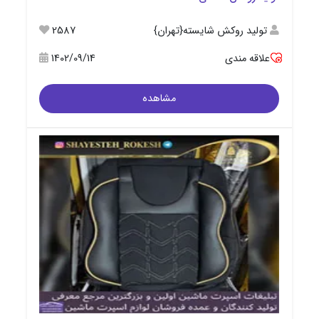
تولید روکش شایسته{تهران}
2587
علاقه مندی
1402/09/14
مشاهده