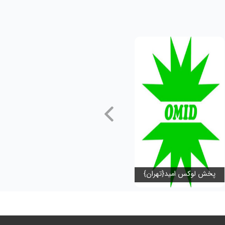
پخش لوکس امید{تهران}