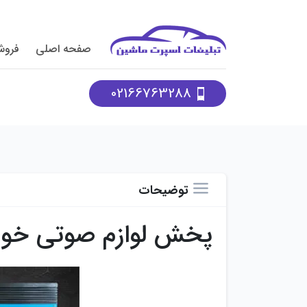
صفحه اصلی
فروش
02166763288
توضیحات
پخش لوازم صوتی خود