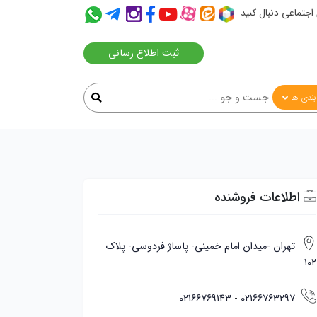
 اجتماعی دنبال کنید
ثبت اطلاع رسانی
ندی ها
اطلاعات فروشنده
تهران -میدان امام خمینی- پاساژ فردوسی- پلاک
۱۰۲
02166769143
-
02166763297