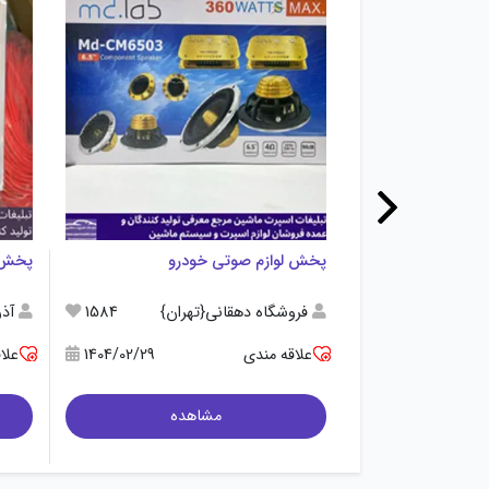
پخش لوازم صوتی خودرو
پخش کا
فروشگاه دهقانی{تهران}
1584
آذر
علاقه مندی
1404/02/29
علا
مشاهده