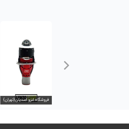
فروشگاه لنزو اسدیان{تهران}