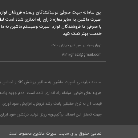
این سامانه جهت معرفی تولیدکنندگان وعمده فروشان لوازم
اسپرت ماشین به سایر مغازه داران راه اندازی شده است لطف
با معرفی ما فروشندگان لوازم اسپرت وسیستم ماشین به ما 
خدمت بهتر کمک کنید
تهران-خیابان امیر کبیر-خیابان ملت
Ali110ghazi@gmail.com
سامانه تبلیغاتی اسپرت ماشین به منظور پوشش کالا و اجناس ب
هزینه های طرفین مبادله راه اندازی شده است. عدم وجود واس
قیمت آن به نرخ حقیقی باعث رشد فروش، افزایش سود آوری، گر
جهت تحقق این اهداف برآئیم.وبه رونق تولید درکشور خود ایران
تمامی حقوق برای سایت اسپرت ماشین محفوظ است.