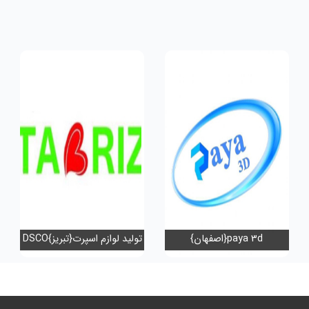
paya 3d{اصفهان}
تولید لوازم اسپرت{تبریز}DSCO