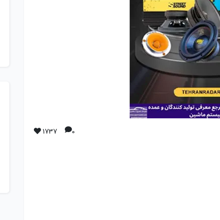
1737
0