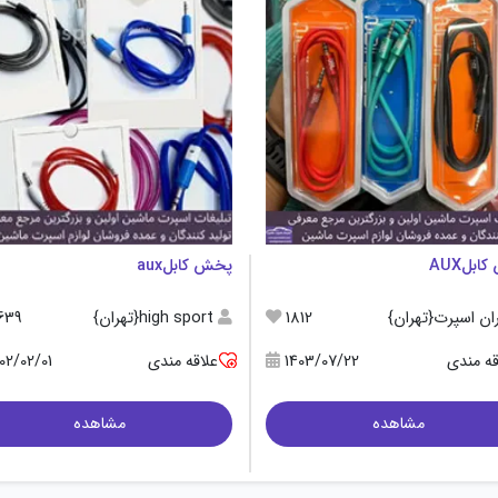
بلAUX
پخش کابلaux
ان اسپرت{تهران}
1812
high sport{تهران}
639
قه مندی
1403/07/22
علاقه مندی
02/02/01
مشاهده
مشاهده