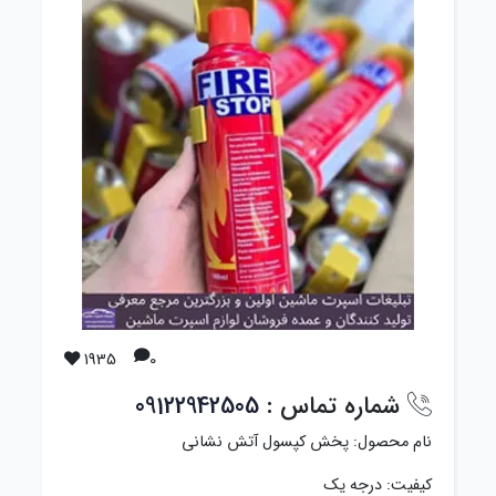
1935
0
شماره تماس :
09122942505
نام محصول: پخش کپسول آتش نشانی
کیفیت: درجه یک