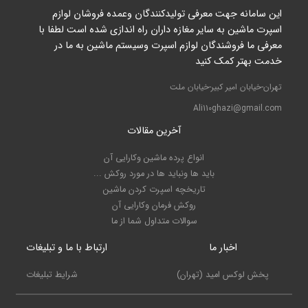
این سامانه جهت معرفی تولیدکنندگان وعمده فروشان لوازم
اسپرت ماشین به سایر مغازه داران راه اندازی شده است لطفا با
معرفی ما فروشندگان لوازم اسپرت وسیستم ماشین به ما در
خدمت بهتر کمک کنید
تهران-خیابان امیر کبیر-خیابان ملت
Ali110ghazi@gmail.com
آخرین مقالات
انواع پرده ماشین وکارایی آن
باید ها ونباید ها در مورد روکش ...
تاریخچه اسپرت کردن ماشین
روکش فرمان وکارایی آن
سوالات متداول شما از ما
اخبار ما
ارتباط با ما و تبلیغات
پخش لوکس امید (تهران)
شرایط تبلیغات