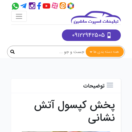
09122942505
همه دسته بندی ها
توضیحات
پخش کپسول آتش
نشانی