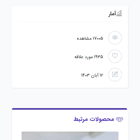
آمار
17005
مشاهده
1935
مورد علاقه
12 آبان 1403
محصولات مرتبط