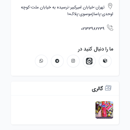
تهران-خیابان امیرکبیر-نرسیده به خیابان ملت-کوچه
اوحدی-پاساژموسوی-پلاک10
02133982239
ما را دنبال کنید در
گالری