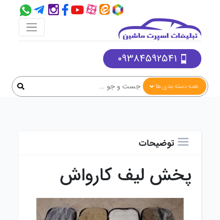
09384592541
همه دسته بندی ها
توضیحات
پخش لیف کارواش