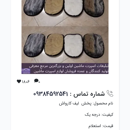
1806
0
شماره تماس :
09384592541
نام محصول: پخش لیف کارواش
کیفیت: درجه یک
قیمت: استعلام