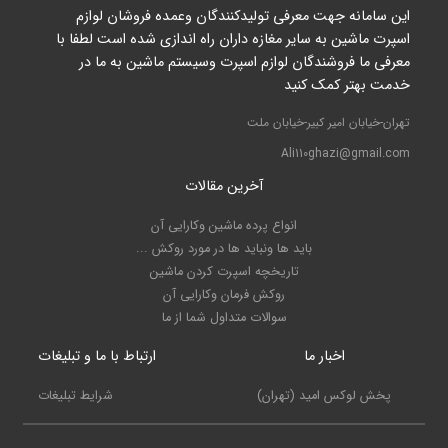
این سامانه جهت معرفی تولیدکنندگان وعمده فروشان لوازم
اسپرت ماشین به سایر مغازه داران راه اندازی شده است لطفا با
معرفی ما فروشندگان لوازم اسپرت وسیستم ماشین به ما در
خدمت بهتر کمک کنید
تهران-خیابان امیر کبیر-خیابان ملت
Ali110ghazi@gmail.com
آخرین مقالات
انواع پرده ماشین وکارایی آن
باید ها ونباید ها در مورد روکش ...
تاریخچه اسپرت کردن ماشین
روکش فرمان وکارایی آن
سوالات متداول شما از ما
اخبار ما
ارتباط با ما و تبلیغات
پخش لوکس امید (تهران)
شرایط تبلیغات