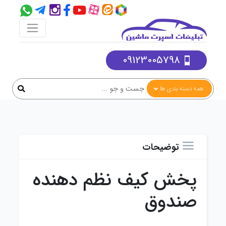
09123005798
همه دسته بندی ها
توضیحات
پخش کیف نظم دهنده
صندوق