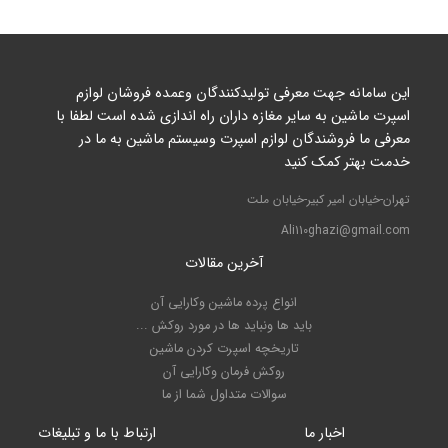
این سامانه جهت معرفی تولیدکنندگان وعمده فروشان لوازم
اسپرت ماشین به سایر مغازه داران راه اندازی شده است لطفا با
معرفی ما فروشندگان لوازم اسپرت وسیستم ماشین به ما در
خدمت بهتر کمک کنید
تهران-خیابان امیر کبیر-خیابان ملت
Ali110ghazi@gmail.com
آخرین مقالات
انواع پرده ماشین وکارایی آن
باید ها ونباید ها در مورد روکش ...
تاریخچه اسپرت کردن ماشین
روکش فرمان وکارایی آن
سوالات متداول شما از ما
اخبار ما
ارتباط با ما و تبلیغات