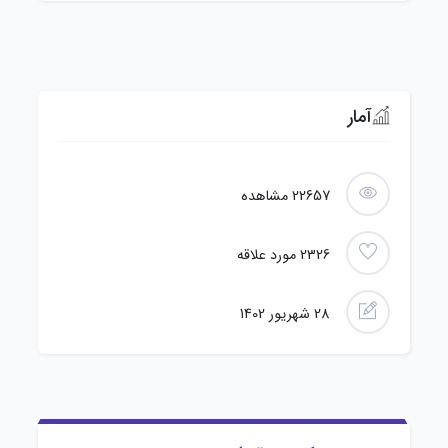
آمار
22657
مشاهده
2326
مورد علاقه
28 شهریور 1402