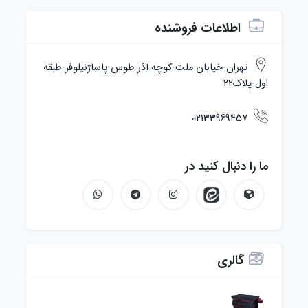
اطلاعات فروشنده
تهران-خیابان ملت-کوچه آذر طوس-پاساژنیلوفر-طبقه
اول-پلاک22
02133969457
ما را دنبال کنید در
گالری