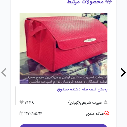
محصولات مرتبط
پخش کیف نظم دهنده صندوق
تولید 
اسپرت شریفی{تهران}
3248
رسا 
علاقه مندی
1402/05/14
علاقه