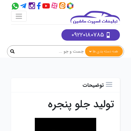
09220180785
همه دسته بندی ها
توضیحات
تولید جلو پنجره