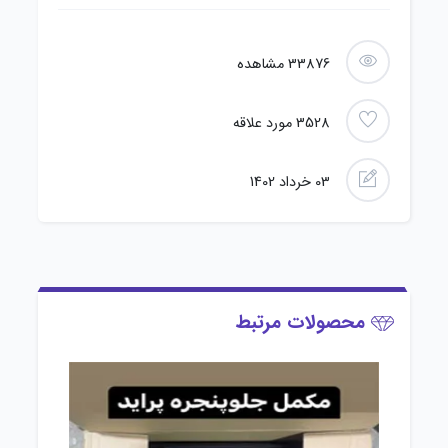
33876
مشاهده
3528
مورد علاقه
03 خرداد 1402
محصولات مرتبط