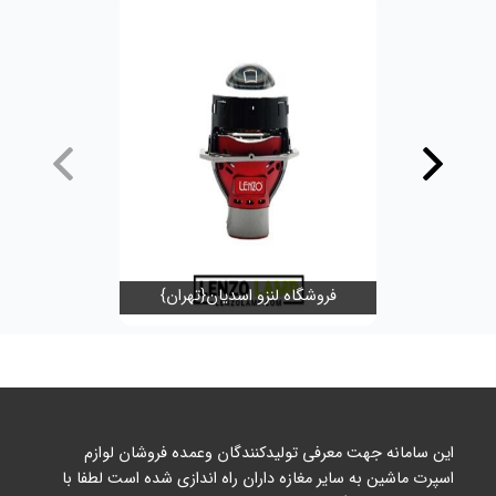
فروشگاه لنزو اسدیان{تهران}
ya 3d
این سامانه جهت معرفی تولیدکنندگان وعمده فروشان لوازم
اسپرت ماشین به سایر مغازه داران راه اندازی شده است لطفا با